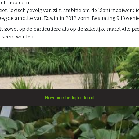
kel probleem.
 een logisch gevolg van zijn ambitie om de klant maatwerk te 
g de ambitie van Edwin in 2012 vorm: Bestrating & Hovenier
h zowel op de particuliere als op de zakelijke markt.Alle pr
iseerd worden.
Hoveniersbedrijfroden.nl