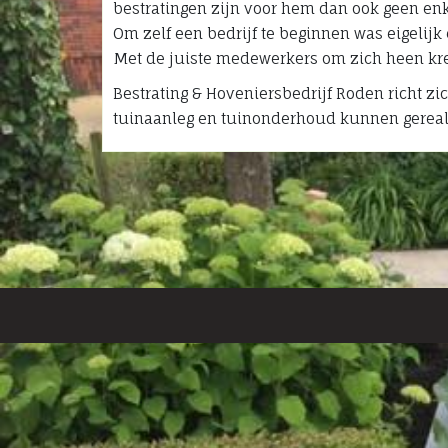
bestratingen zijn voor hem dan ook geen en
Om zelf een bedrijf te beginnen was eigelijk
Met de juiste medewerkers om zich heen kree
Bestrating & Hoveniersbedrijf Roden richt zic
tuinaanleg en tuinonderhoud kunnen gereal