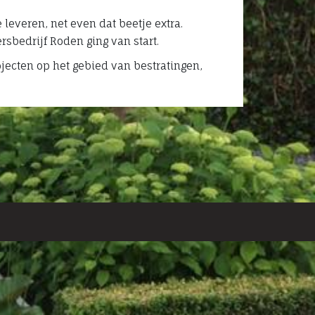
leveren, net even dat beetje extra.
sbedrijf Roden ging van start.
ojecten op het gebied van bestratingen,