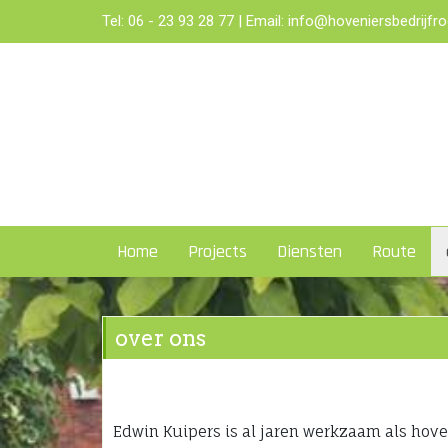
Tel:
06 - 23 93 28 77
| Email:
info@hoveniersbedrijfro
Home
Projects
Diensten
Route
over ons
Edwin Kuipers is al jaren werkzaam als hoven